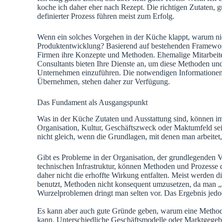
koche ich daher eher nach Rezept. Die richtigen Zutaten, g
definierter Prozess führen meist zum Erfolg.
Wenn ein solches Vorgehen in der Küche klappt, warum nic
Produktentwicklung? Basierend auf bestehenden Framework
Firmen ihre Konzepte und Methoden. Ehemalige Mitarbeiter
Consultants bieten Ihre Dienste an, um diese Methoden u
Unternehmen einzuführen. Die notwendigen Informationen
Übernehmen, stehen daher zur Verfügung.
Das Fundament als Ausgangspunkt
Was in der Küche Zutaten und Ausstattung sind, können 
Organisation, Kultur, Geschäftszweck oder Maktumfeld sein
nicht gleich, wenn die Grundlagen, mit denen man arbeitet,
Gibt es Probleme in der Organisation, der grundlegenden V
technischen Infrastruktur, können Methoden und Prozesse di
daher nicht die erhoffte Wirkung entfalten. Meist werden 
benutzt, Methoden nicht konsequent umzusetzen, da man „a
Wurzelproblemen dringt man selten vor. Das Ergebnis jedoc
Es kann aber auch gute Gründe geben, warum eine Methode
kann. Unterschiedliche Geschäftsmodelle oder Marktgege