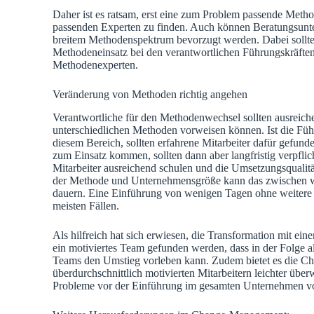
Daher ist es ratsam, erst eine zum Problem passende Meth
passenden Experten zu finden. Auch können Beratungsunt
breitem Methodenspektrum bevorzugt werden. Dabei sollte
Methodeneinsatz bei den verantwortlichen Führungskräften
Methodenexperten.
Veränderung von Methoden richtig angehen
Verantwortliche für den Methodenwechsel sollten ausreich
unterschiedlichen Methoden vorweisen können. Ist die Führ
diesem Bereich, sollten erfahrene Mitarbeiter dafür gefun
zum Einsatz kommen, sollten dann aber langfristig verpfli
Mitarbeiter ausreichend schulen und die Umsetzungsqualität
der Methode und Unternehmensgröße kann das zwischen w
dauern. Eine Einführung von wenigen Tagen ohne weitere U
meisten Fällen.
Als hilfreich hat sich erwiesen, die Transformation mit ei
ein motiviertes Team gefunden werden, dass in der Folge al
Teams den Umstieg vorleben kann. Zudem bietet es die Ch
überdurchschnittlich motivierten Mitarbeitern leichter üb
Probleme vor der Einführung im gesamten Unternehmen vo