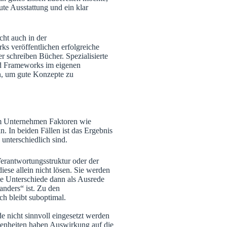
ute Ausstattung und ein klar
ht auch in der
s veröffentlichen erfolgreiche
 schreiben Bücher. Spezialisierte
nd Frameworks im eigenen
, um gute Konzepte zu
im Unternehmen Faktoren wie
. In beiden Fällen ist das Ergebnis
 unterschiedlich sind.
erantwortungsstruktur oder der
ese allein nicht lösen. Sie werden
die Unterschiede dann als Ausrede
nders“ ist. Zu den
h bleibt suboptimal.
 nicht sinnvoll eingesetzt werden
benheiten haben Auswirkung auf die