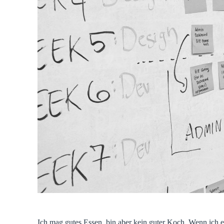
Ich mag gutes Essen, bin aber kein guter Koch. Wenn ich e