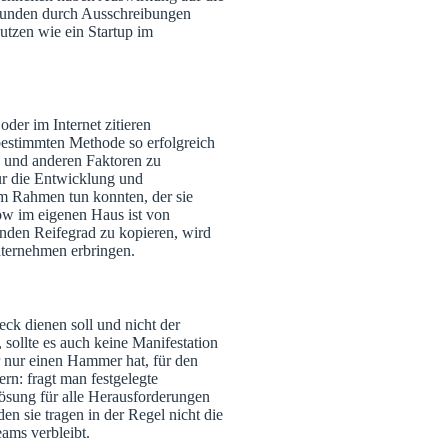
Kunden durch Ausschreibungen
tzen wie ein Startup im
der im Internet zitieren
estimmten Methode so erfolgreich
on und anderen Faktoren zu
für die Entwicklung und
em Rahmen tun konnten, der sie
ow im eigenen Haus ist von
nden Reifegrad zu kopieren, wird
nternehmen erbringen.
ck dienen soll und nicht der
sollte es auch keine Manifestation
 nur einen Hammer hat, für den
rn: fragt man festgelegte
ösung für alle Herausforderungen
en sie tragen in der Regel nicht die
eams verbleibt.