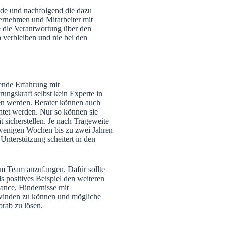
ode und nachfolgend die dazu
ernehmen und Mitarbeiter mit
 die Verantwortung über den
 verbleiben und nie bei den
ende Erfahrung mit
ungskraft selbst kein Experte in
den werden. Berater können auch
chtet werden. Nur so können sie
 sicherstellen. Je nach Trageweite
enigen Wochen bis zu zwei Jahren
nterstützung scheitert in den
nem Team anzufangen. Dafür sollte
s positives Beispiel den weiteren
ance, Hindernisse mit
erwinden zu können und mögliche
rab zu lösen.