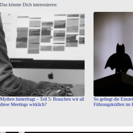
Das könnte Dich interessieren:
Mythen hinterfragt – Teil 5: Brauchen wir all
So gelingt die Einste
diese Meetings wirklich?
Führungskräften im