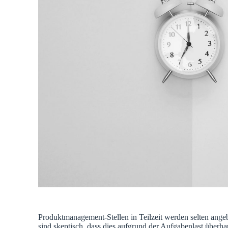
Produktmanagement-Stellen in Teilzeit werden selten ange
sind skeptisch, dass dies aufgrund der Aufgabenlast überhau