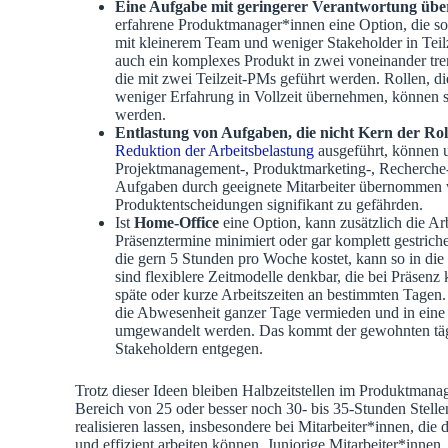
Eine Aufgabe mit geringerer Verantwortung üb
erfahrene Produktmanager*innen eine Option, die s
mit kleinerem Team und weniger Stakeholder in Teilz
auch ein komplexes Produkt in zwei voneinander tre
die mit zwei Teilzeit-PMs geführt werden. Rollen, di
weniger Erfahrung in Vollzeit übernehmen, können so
werden.
Entlastung von Aufgaben, die nicht Kern der Rol
Reduktion der Arbeitsbelastung
ausgeführt, können 
Projektmanagement-, Produktmarketing-, Recherche-
Aufgaben durch geeignete Mitarbeiter übernommen w
Produktentscheidungen signifikant zu gefährden.
Ist
Home-Office
eine Option, kann zusätzlich die Arb
Präsenztermine minimiert oder gar komplett gestric
die gern 5 Stunden pro Woche kostet, kann so in die 
sind flexiblere Zeitmodelle denkbar, die bei Präsenz
späte oder kurze Arbeitszeiten an bestimmten Tagen. 
die Abwesenheit ganzer Tage vermieden und in eine
umgewandelt werden. Das kommt der gewohnten tägl
Stakeholdern entgegen.
Trotz dieser Ideen bleiben Halbzeitstellen im Produktman
Bereich von 25 oder besser noch 30- bis 35-Stunden Stelle
realisieren lassen, insbesondere bei Mitarbeiter*innen, die 
und effizient arbeiten können. Juniorige Mitarbeiter*innen,