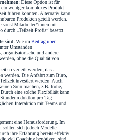
ernehmen
: Diese Option ist für
o ein weniger komplexes Produkt
eit führen könnten. Alternativ kann
nnbaren Produkten geteilt werden,
e sonst Mitarbeiter*innen mit
 durch „Teilzeit-Profis“ besetzt
le sind
: Wie im
Beitrag über
unter Umständen
, organisatorische und andere
erden, ohne die Qualität von
eit so verteilt werden, dass
hen werden. Die Anfahrt zum Büro,
Teilzeit investiert werden. Auch
 keinen Sinn machen, z.B. frühe,
Durch eine solche Flexibilität kann
 Stundenreduktion pro Tag
ichen Interaktion mit Teams und
agement eine Herausforderung. Im
n sollten sich jedoch Modelle
durch ihre Erfahrung bereits effektiv
 die viel Coaching benötigen, sind